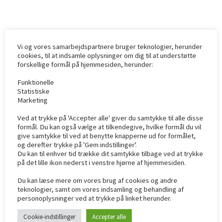
Velegnet til korntørring, byggepladser
og opvarmning af lokaler, hvor
mennesker eller dyr opholder sig.
Indfyret ydelse 22 kW.
Vi og vores samarbejdspartnere bruger teknologier, herunder
Indfyret ydelse 18866 Kcal/timen.
cookies, til at indsamle oplysninger om dig til at understøtte
forskellige formål på hjemmesiden, herunder:
Luftmængde 500 m³ i timen
Tankstørrelse 42 liter.
Funktionelle
Statistiske
Forbrug 1,85 kg/timen.
Marketing
Vægt 40 kg.
Ved at trykke på 'Accepter alle' giver du samtykke til alle disse
Længde 1075 mm.
formål. Du kan også vælge at tilkendegive, hvilke formål du vil
Bredde 440 mm.
give samtykke til ved at benytte knapperne ud for formålet,
og derefter trykke på 'Gem indstillinger'.
Højde 615 mm.
Du kan til enhver tid trække dit samtykke tilbage ved at trykke
Luftafgang diameter 220 mm.
på det lille ikon nederst i venstre hjørne af hjemmesiden.
Skorsten diameter 120 mm.
Du kan læse mere om vores brug af cookies og andre
teknologier, samt om vores indsamling og behandling af
personoplysninger ved at trykke på linket herunder.
Vi kan altid lave en god
pakkepris på Ramme Telt,
Cookie-indstillinger
Accepter alle