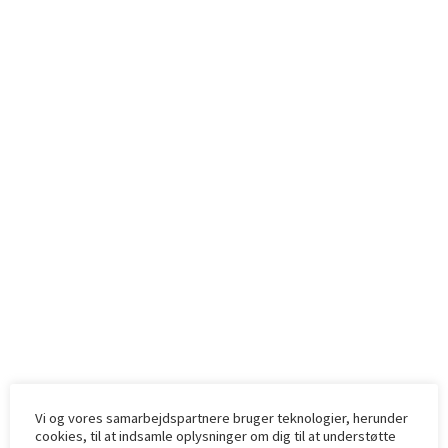
Tilbage til shoppen
Kurv i alt
0,00
Kr
0,00
Kr
Gå til kassen
Vi og vores samarbejdspartnere bruger teknologier, herunder
cookies, til at indsamle oplysninger om dig til at understøtte