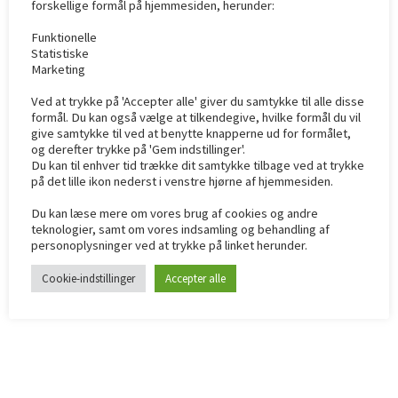
forskellige formål på hjemmesiden, herunder:
Funktionelle
Statistiske
Marketing
Ved at trykke på 'Accepter alle' giver du samtykke til alle disse
formål. Du kan også vælge at tilkendegive, hvilke formål du vil
give samtykke til ved at benytte knapperne ud for formålet,
og derefter trykke på 'Gem indstillinger'.
Vores Mission og Vision - Simple Proces – Lave
Du kan til enhver tid trække dit samtykke tilbage ved at trykke
på det lille ikon nederst i venstre hjørne af hjemmesiden.
Priser : Jimmysudlejning.dk tager vi udgangspunkt
i vores kunders ønsker og behov - samt at tilbyde
Du kan læse mere om vores brug af cookies og andre
teknologier, samt om vores indsamling og behandling af
kunderne det ekstra. Vi leverer bedste kvaliteter i
personoplysninger ved at trykke på linket herunder.
Marked. Effektivitet i levering og afhentning.
fantastisk feste i sin bopæl til små priser
Cookie-indstillinger
Accepter alle
Kontakt
Leder du efter samarbejde?